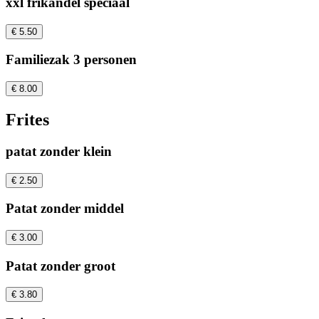
xxl frikandel speciaal
€ 5.50
Familiezak 3 personen
€ 8.00
Frites
patat zonder klein
€ 2.50
Patat zonder middel
€ 3.00
Patat zonder groot
€ 3.80