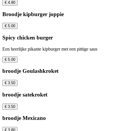
€ 4.80
Broodje kipburger joppie
€ 5.00
Spicy chicken burger
Een heerlijke pikante kipburger met een pittige saus
€ 5.00
broodje Goulashkroket
€ 3.50
broodje satekroket
€ 3.50
broodje Mexicano
€ 3.80