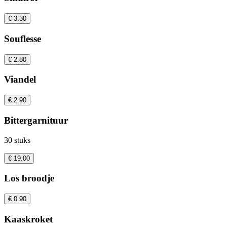
€ 3.30
Souflesse
€ 2.80
Viandel
€ 2.90
Bittergarnituur
30 stuks
€ 19.00
Los broodje
€ 0.90
Kaaskroket