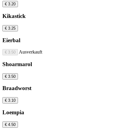
€ 3.20
Kikastick
€ 3.25
Eierbal
Ausverkauft
€ 3.50
Shoarmarol
€ 3.50
Braadworst
€ 3.10
Loempia
€ 4.50