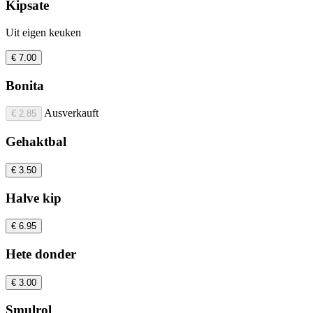
Kipsate
Uit eigen keuken
€ 7.00
Bonita
Ausverkauft
€ 2.85
Gehaktbal
€ 3.50
Halve kip
€ 6.95
Hete donder
€ 3.00
Smulrol