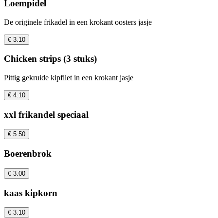
Loempidel
De originele frikadel in een krokant oosters jasje
€ 3.10
Chicken strips (3 stuks)
Pittig gekruide kipfilet in een krokant jasje
€ 4.10
xxl frikandel speciaal
€ 5.50
Boerenbrok
€ 3.00
kaas kipkorn
€ 3.10