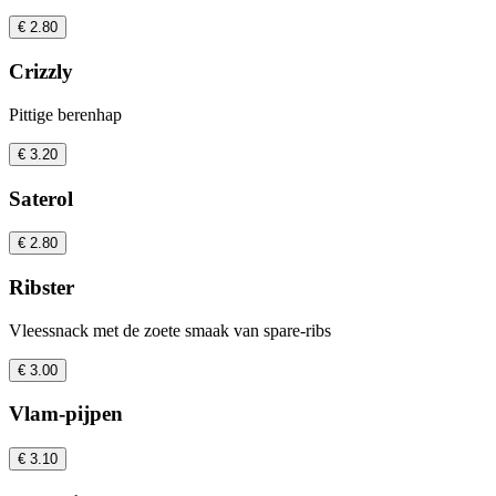
€ 2.80
Crizzly
Pittige berenhap
€ 3.20
Saterol
€ 2.80
Ribster
Vleessnack met de zoete smaak van spare-ribs
€ 3.00
Vlam-pijpen
€ 3.10