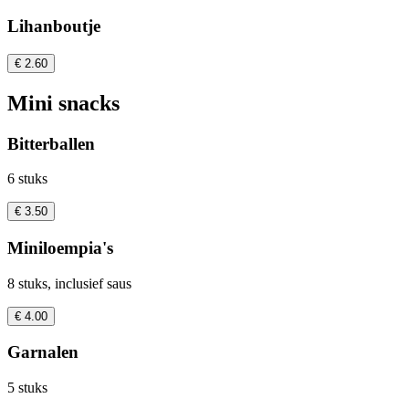
Lihanboutje
€ 2.60
Mini snacks
Bitterballen
6 stuks
€ 3.50
Miniloempia's
8 stuks, inclusief saus
€ 4.00
Garnalen
5 stuks