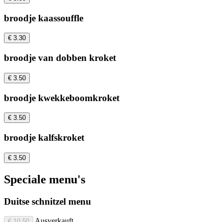
broodje kaassouffle
€ 3.30
broodje van dobben kroket
€ 3.50
broodje kwekkeboomkroket
€ 3.50
broodje kalfskroket
€ 3.50
Speciale menu's
Duitse schnitzel menu
Ausverkauft
€ 10.50